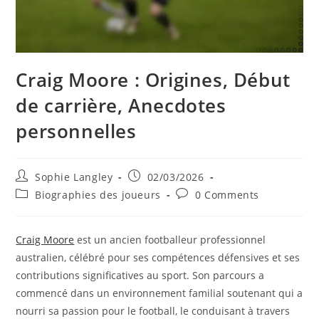
Craig Moore : Origines, Début
de carrière, Anecdotes
personnelles
Post
Post
Sophie Langley
02/03/2026
author:
published:
Post
Post
Biographies des joueurs
0 Comments
category:
comments:
Craig Moore
est un ancien footballeur professionnel
australien, célébré pour ses compétences défensives et ses
contributions significatives au sport. Son parcours a
commencé dans un environnement familial soutenant qui a
nourri sa passion pour le football, le conduisant à travers