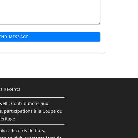
END MESSAGE
es Récents
well : Contributions aux
, participations à la Coupe du
éritage
uka : Records de buts,