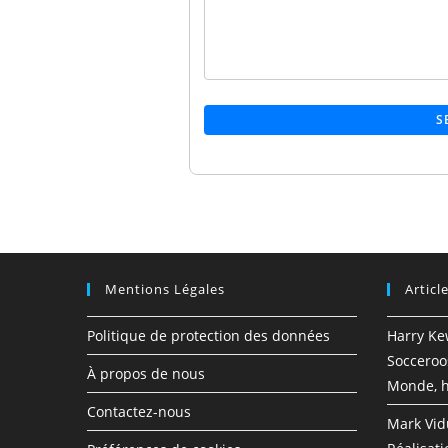
S
Mentions Légales
Articl
Politique de protection des données
Harry Ke
Socceroos
À propos de nous
Monde, h
Contactez-nous
Mark Vid